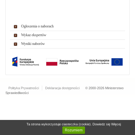
Ogłoszenia o naborach
Wykaz ekspertów
Wyniki naborów
Polityka Prywatności
Deklaracja dostępności
© 2000-2026 Ministerstwo
Sprawiedliwości
Ta strona wykorzystuje ciasteczka
(cookie).
Dowiedz się
Więcej
Rozumiem