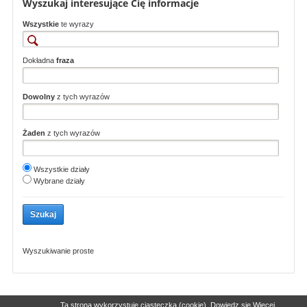
Wyszukaj interesujące Cię informacje
Wszystkie
te wyrazy
Dokładna
fraza
Dowolny
z tych wyrazów
Żaden
z tych wyrazów
Wszystkie działy
Wybrane działy
Wyszukiwanie proste
Polityka Prywatności
Deklaracja dostępności
© 2000-2026 Ministerstwo
Ta strona wykorzystuje ciasteczka
(cookie).
Dowiedz się
Więcej