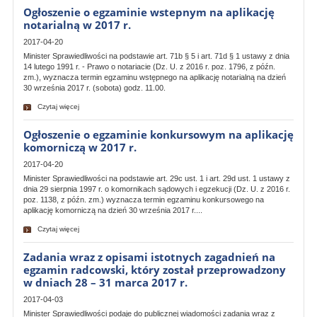
Ogłoszenie o egzaminie wstepnym na aplikację
notarialną w 2017 r.
2017-04-20
Minister Sprawiedliwości na podstawie art. 71b § 5 i art. 71d § 1 ustawy z dnia
14 lutego 1991 r. - Prawo o notariacie (Dz. U. z 2016 r. poz. 1796, z późn.
zm.), wyznacza termin egzaminu wstępnego na aplikację notarialną na dzień
30 września 2017 r. (sobota) godz. 11.00.
Czytaj więcej
Ogłoszenie o egzaminie konkursowym na aplikację
komorniczą w 2017 r.
2017-04-20
Minister Sprawiedliwości na podstawie art. 29c ust. 1 i art. 29d ust. 1 ustawy z
dnia 29 sierpnia 1997 r. o komornikach sądowych i egzekucji (Dz. U. z 2016 r.
poz. 1138, z późn. zm.) wyznacza termin egzaminu konkursowego na
aplikację komorniczą na dzień 30 września 2017 r....
Czytaj więcej
Zadania wraz z opisami istotnych zagadnień na
egzamin radcowski, który został przeprowadzony
w dniach 28 – 31 marca 2017 r.
2017-04-03
Minister Sprawiedliwości podaje do publicznej wiadomości zadania wraz z