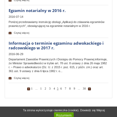
Czytaj więcej
Egzamin notarialny w 2016 r.
2016-07-14
Poniżej przedstawiamy instrukcję obsługi „Aplikacji do zdawania egzaminów
prawniczych”, obowiązującej na egzaminie notarialnym w 2016 r.
Czytaj więcej
Informacja o terminie egzaminu adwokackiego i
radcowskiego w 2017 r.
2016-06-29
Departament Zawodów Prawniczych i Dostępu do Pomocy Prawnej informuje,
że Minister Sprawiedliwości w trybie art. 78 ust. 8 ustawy z dnia 26 maja 1982
r. – Prawo o adwokaturze (Dz. U. z 2015 r. poz. 615, z późn. zm.) oraz art.
361 ust. 9 ustawy z dnia 6 lipca 1982 r. o...
Czytaj więcej
1
...
1
2
3
4
5
6
7
8
9
...
30
Polityka Prywatności
Deklaracja dostępności
© 2000-2026 Ministerstwo
Ta strona wykorzystuje ciasteczka
(cookie).
Dowiedz się
Więcej
Sprawiedliwości
Rozumiem