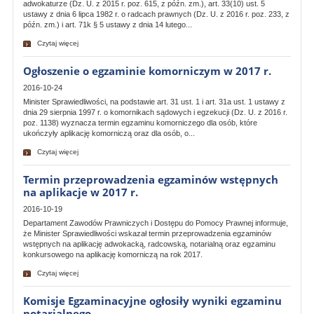
adwokaturze (Dz. U. z 2015 r. poz. 615, z późn. zm.), art. 33(10) ust. 5
ustawy z dnia 6 lipca 1982 r. o radcach prawnych (Dz. U. z 2016 r. poz. 233, z
późn. zm.) i art. 71k § 5 ustawy z dnia 14 lutego...
Czytaj więcej
Ogłoszenie o egzaminie komorniczym w 2017 r.
2016-10-24
Minister Sprawiedliwości, na podstawie art. 31 ust. 1 i art. 31a ust. 1 ustawy z
dnia 29 sierpnia 1997 r. o komornikach sądowych i egzekucji (Dz. U. z 2016 r.
poz. 1138) wyznacza termin egzaminu komorniczego dla osób, które
ukończyły aplikację komorniczą oraz dla osób, o...
Czytaj więcej
Termin przeprowadzenia egzaminów wstępnych
na aplikacje w 2017 r.
2016-10-19
Departament Zawodów Prawniczych i Dostępu do Pomocy Prawnej informuje,
że Minister Sprawiedliwości wskazał termin przeprowadzenia egzaminów
wstępnych na aplikację adwokacką, radcowską, notarialną oraz egzaminu
konkursowego na aplikację komorniczą na rok 2017.
Czytaj więcej
Komisje Egzaminacyjne ogłosiły wyniki egzaminu
notarialnego