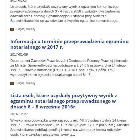
2017-01-27
Lista osób, które uzyskały pozytywny wynik z egzaminu komorniczego
przeprowadzonego w dniach 3 - 4 marca 2016 r. wskutek uwzględnienia
odwołań przez Komisję Egzaminacyjną II stopnia przy Ministrze
Sprawiedliwości do spraw odwołań od wyniku egzaminu komorniczego.
Czytaj więcej
Informacja o terminie przeprowadzenia egzaminu
notarialnego w 2017 r.
2017-01-09
Departament Zawodów Prawniczych i Dostępu do Pomocy Prawnej informuje,
że Minister Sprawiedliwości na podstawie art. 74 § 5 ustawy z dnia 14 lutego
1991 r. - Prawo o notariacie (Dz. U. z 2016 r. poz. 1796, z późn. zm.)
wyznaczył termin egzaminu notarialnego na dni 5 – 7...
Czytaj więcej
Lista osób, które uzyskały pozytywny wynik z
egzaminu notarialnego przeprowadzonego w
dniach 6 – 8 września 2016r.
2016-12-27
W wykonaniu obowiązku wynikającego z art. 74f § 3 ustawy z dnia 14 lutego
1991 r. – Prawo o notariacie (Dz. U. z 2016 r., poz. 1796 z późn. zm.), Minister
Sprawiedliwości publikuje poniżej imiona i nazwiska oraz imiona rodziców
osób, które uzyskały pozytywny wynik z...