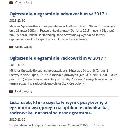
Czytaj więcej
Ogłoszenie o egzaminie adwokackim w 2017 r.
2016-11-30
Minister Sprawiedliwości na podstawie art. 78 ust. 8 i art. 78a ust. 1 ustawy z
dnia 26 maja 1982 r. - Prawo o dwokaturze (Dz. U. z 2015 r. poz. 615, z późn.
zm.) w porozumieniu z Naczelną Radą Adwokacką wyznacza termin
egzaminu adwokackiego dla osób, które odbyły aplikację...
Czytaj więcej
Ogłoszenie o egzaminie radcowskim w 2017 r.
2016-11-29
Minister Sprawiedliwości na podstawie art. 36(1) ust. 9 i art. 36(2) ust. 1
ustawy z dnia 6 lipca 1982 r. o radcach prawnych (Dz. U. z 2016 r. poz. 233 z
późn. zm.) w porozumieniu z Krajową Radą Radców Prawnych wyznacza
termin egzaminu radcowskiego dla osób, które odbyły...
Czytaj więcej
Lista osób, które uzyskały wynik pozytywny z
egzaminu wstępnego na aplikację adwokacką,
radcowską, notarialną oraz egzaminu...
2016-11-23
Na podstawie art. 75j ust. 5 ustawy z dnia 26 maja 1982 r. – Prawo o